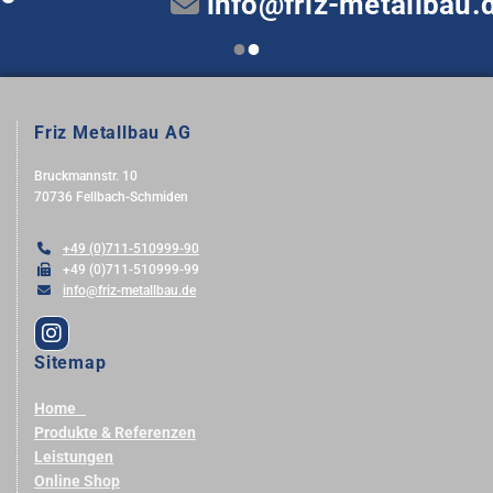
info@friz-metallbau.de

Friz Metallbau AG
Bruckmannstr. 10
70736 Fellbach-Schmiden

+49 (0)711-510999-90

+49 (0)711-510999-99

info@friz-metallbau.de
Sitemap
Home
Produkte & Referenzen
Leistungen
Online Shop