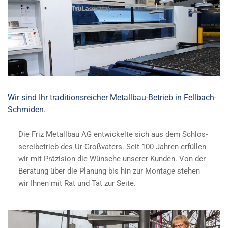
Wir sind Ihr traditionsreicher Metallbau-Betrieb in Fellbach-
Schmiden.
Die Friz Me­tall­bau AG ent­wi­ckel­te sich aus dem Schlos­
se­rei­be­trieb des Ur-Groß­va­ters. Seit 100 Jah­ren er­fül­len
wir mit Prä­zi­si­on die Wün­sche un­se­rer Kun­den. Von der
Be­ra­tung über die Pla­nung bis hin zur Mon­ta­ge ste­hen
wir Ihnen mit Rat und Tat zur Seite.