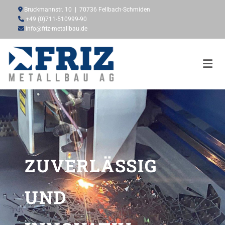
Zum Inhalt springen

Bruckmannstr. 10 | 70736 Fellbach-Schmiden

+49 (0)711-510999-90

info@friz-metallbau.de
ZUVERLÄSSIG
UND