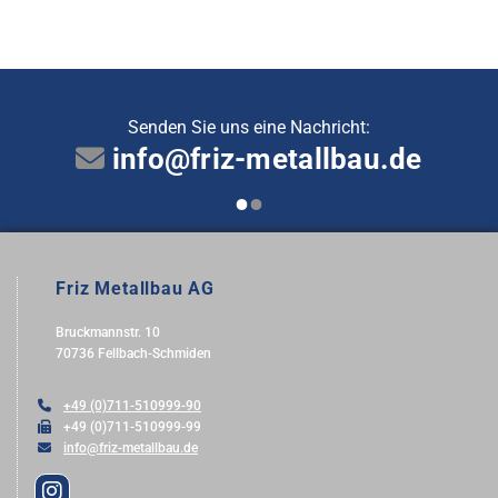
Senden Sie uns eine Nachricht:
info@friz-metallbau.de

Friz Metallbau AG
Bruckmannstr. 10
70736 Fellbach-Schmiden

+49 (0)711-510999-90

+49 (0)711-510999-99

info@friz-metallbau.de