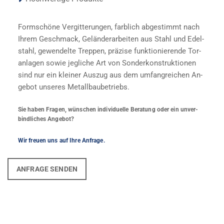
Form­schö­ne Ver­git­te­run­gen, farb­lich ab­ge­stimmt nach
Ihrem Ge­schmack, Ge­län­der­ar­bei­ten aus Stahl und Edel­
stahl, ge­wen­del­te Trep­pen, prä­zi­se funk­tio­nie­ren­de Tor­
an­la­gen sowie jeg­li­che Art von Son­der­kon­struk­tio­nen
sind nur ein klei­ner Aus­zug aus dem um­fang­rei­chen An­
ge­bot un­se­res Me­tall­bau­be­triebs.
Sie haben Fra­gen, wün­schen in­di­vi­du­el­le Be­ra­tung oder ein un­ver­
bind­li­ches An­ge­bot?
Wir freu­en uns auf Ihre An­fra­ge.
ANFRAGE SENDEN