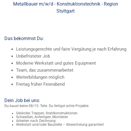
Metallbauer m/w/d - Konstruktionstechnik - Region
Stuttgart
Das bekommst Du:
Leis­tungs­ge­rech­te und faire Ver­gü­tung je nach Er­fah­rung
Un­be­fris­te­ter Job
Mo­der­ne Werk­statt und gutes Equip­ment
Team, das zu­sam­men­ar­bei­tet
Wei­ter­bil­dun­gen mög­lich
Frei­tag frü­her Fei­er­abend
Dein Job bei uns:
Du baust keine 08/15- Teile. Du fertigst echte Projekte:
Geländer, Treppen, Stahlkonstruktionen
Schweißen, Anfertigen, Montieren
Arbeiten nach Zeichnung
Werkstatt und/oder Baustelle – Abwechslung garantiert