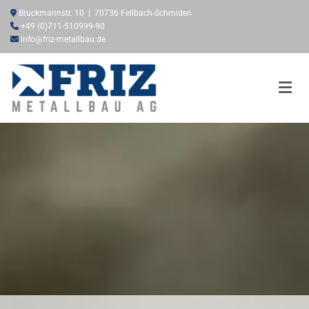
Zum Inhalt springen

Bruckmannstr. 10 | 70736 Fellbach-Schmiden

+49 (0)711-510999-90

info@friz-metallbau.de