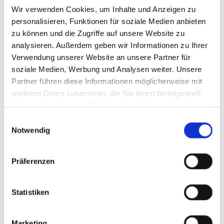
Dann komm zu uns ins Team!
Wir verwenden Cookies, um Inhalte und Anzeigen zu
personalisieren, Funktionen für soziale Medien anbieten
zu können und die Zugriffe auf unsere Website zu
analysieren. Außerdem geben wir Informationen zu Ihrer
Das bieten wir:
Verwendung unserer Website an unsere Partner für
Leis­tungs­ge­rech­te und faire Ver­gü­tung mit Ent­wick­
soziale Medien, Werbung und Analysen weiter. Unsere
lungs­spiel­raum nach oben
Partner führen diese Informationen möglicherweise mit
Wei­ter­bil­dun­gen
weiteren Daten zusammen, die Sie ihnen bereitgestellt
Mo­der­ne Werk­statt und hoch­wer­ti­ge Aus­stat­tung
haben oder die sie im Rahmen Ihrer Nutzung der Dienste
Star­kes fa­mi­liä­res Team
gesammelt haben.
Einwilligungsauswahl
Notwendig
Dein Job:
Du leitest Werkstatt und Baustellen und führst Dein Team
Du kalkulierst Projekte und erstellst eigenständig Angebote für unsere
Präferenzen
Kunden
Dein Profil:
Statistiken
Meis­ter im Me­tall­bau­er-Hand­werk
Er­fah­rung und Lust auf Ver­ant­wor­tung
Marketing