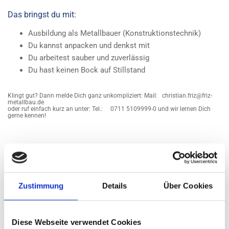
Das bringst du mit:
Aus­bil­dung als Me­tall­bau­er (Kon­struk­ti­ons­tech­nik)
Du kannst an­pa­cken und denkst mit
Du ar­bei­test sau­ber und zu­ver­läs­sig
Du hast kei­nen Bock auf Still­stand
Klingt gut? Dann melde Dich ganz unkompliziert: Mail: christian.friz@friz-
metallbau.de
oder ruf einfach kurz an unter: Tel.: 0711 5109999-0 und wir lernen Dich
gerne kennen!
Zustimmung
Details
Über Cookies
Wir suchen für die Erweiterung unseres Teams in der
Werkstatt einen
Metallbau-Meister m/w/d!
Diese Webseite verwendet Cookies
Du hast Bock auf Metall, Maschinen und sichtbare Ergebnisse?