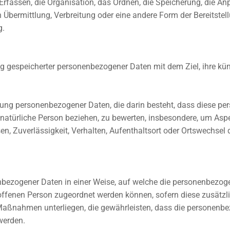
rfassen, die Organisation, das Ordnen, die Speicherung, die A
Übermittlung, Verbreitung oder eine andere Form der Bereitstell
g.
ng gespeicherter personenbezogener Daten mit dem Ziel, ihre kü
rbeitung personenbezogener Daten, die darin besteht, dass dies
 natürliche Person beziehen, zu bewerten, insbesondere, um Aspek
sen, Zuverlässigkeit, Verhalten, Aufenthaltsort oder Ortswechsel
nbezogener Daten in einer Weise, auf welche die personenbezo
roffenen Person zugeordnet werden können, sofern diese zusätz
ßnahmen unterliegen, die gewährleisten, dass die personenbezo
werden.