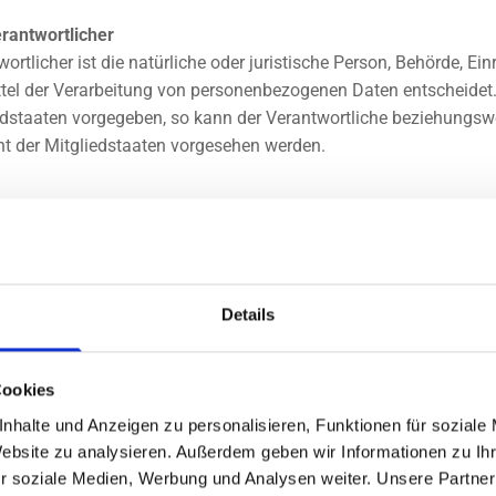
erantwortlicher
rtlicher ist die natürliche oder juristische Person, Behörde, Einr
el der Verarbeitung von personenbezogenen Daten entscheidet. 
edstaaten vorgegeben, so kann der Verantwortliche beziehungswe
 der Mitgliedstaaten vorgesehen werden.
stische Person, Behörde, Einrichtung oder andere Stelle, die per
Details
erson, Behörde, Einrichtung oder andere Stelle, der personenbe
elt oder nicht. Behörden, die im Rahmen eines bestimmten Unte
Cookies
enbezogene Daten erhalten, gelten jedoch nicht als Empfänger.
nhalte und Anzeigen zu personalisieren, Funktionen für soziale
Website zu analysieren. Außerdem geben wir Informationen zu I
on, Behörde, Einrichtung oder andere Stelle außer der betroffenen
r soziale Medien, Werbung und Analysen weiter. Unsere Partner