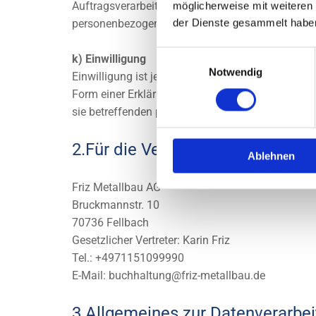
möglicherweise mit weiteren
Auftragsverarbeiter und den Personen, die unter 
der Dienste gesammelt habe
personenbezogenen Daten zu verarbeiten.
Einwilligungsauswahl
k) Einwilligung
Notwendig
Einwilligung ist jede von der betroffenen Person
Form einer Erklärung oder einer sonstigen eindeut
sie betreffenden personenbezogenen Daten einver
2.Für die Verarbeitung Verantwor
Ablehnen
Friz Metallbau AG
Bruckmannstr. 10
70736 Fellbach
Gesetzlicher Vertreter: Karin Friz
Tel.: +4971151099990
E-Mail: buchhaltung@friz-metallbau.de
3.Allgemeines zur Datenverarbe