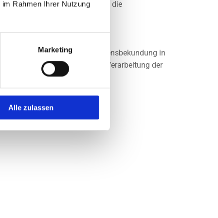
ie im Rahmen Ihrer Nutzung
uftragsverarbeiters befugt sind, die
Marketing
nmissverständlich abgegebene Willensbekundung in
erstehen gibt, dass sie mit der Verarbeitung der
Alle zulassen