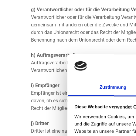
g) Verantwortlicher oder für die Verarbeitung V
Verantwortlicher oder für die Verarbeitung Verantwo
gemeinsam mit anderen über die Zwecke und Mitt
durch das Unionsrecht oder das Recht der Mitgli
Benennung nach dem Unionsrecht oder dem Recht
h) Auftragsverarbeiter
Auftragsverarbeiter ist eine natürliche oder juri
Verantwortlichen verarbeitet.
i) Empfänger
Zustimmung
Empfänger ist eine natürliche oder juristische P
davon, ob es sich bei ihr um einen Dritten hand
Diese Webseite verwendet 
Recht der Mitgliedstaaten möglicherweise person
Wir verwenden Cookies, um I
j) Dritter
und die Zugriffe auf unsere 
Dritter ist eine natürliche oder juristische Pers
Website an unsere Partner fü